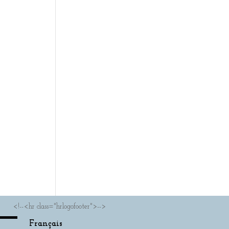
<!--<hr class="hrlogofooter">-->
Français