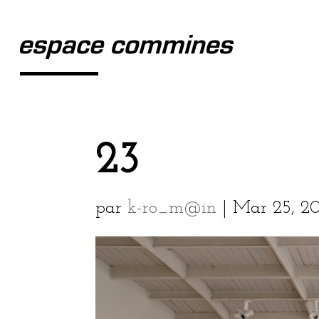
23
par
k-ro_m@in
|
Mar 25, 2