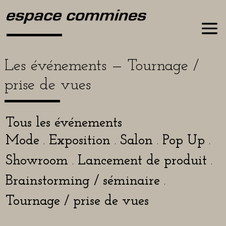
Les événements — Tournage /
prise de vues
Tous les événements
Mode
Exposition
Salon
Pop Up
.
.
.
.
Showroom
Lancement de pro­duit
.
.
Brainstorming / sémi­naire
.
Tournage / prise de vues