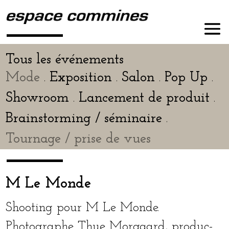
Tous les événements
Mode
Exposition
Salon
Pop Up
.
.
.
.
Showroom
Lancement de pro­duit
.
.
Brainstorming / sémi­naire
.
Tournage / prise de vues
M Le Monde
Shooting pour M Le Monde.
Photographe Thue Morgaard, pro­duc­