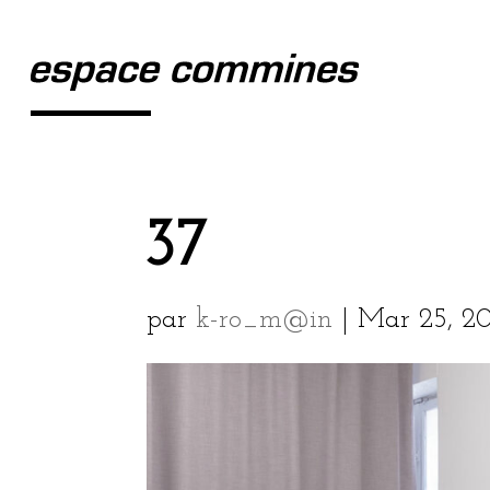
37
par
k-ro_m@in
|
Mar 25, 2