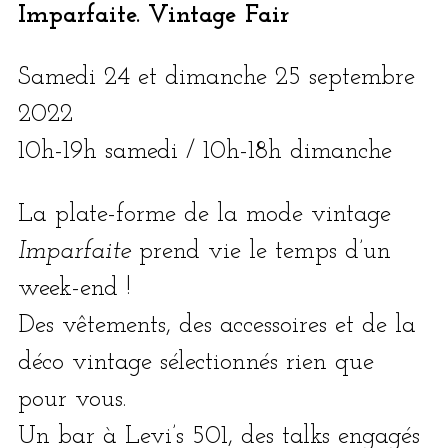
Imparfaite. Vintage Fair
Samedi 24 et dimanche 25 sep­tembre
2022
10h-19h same­di / 10h-18h dimanche
La plate-forme de la mode vin­tage
Imparfaite
prend vie le temps d’un
week-end !
Des vête­ments, des acces­soires et de la
déco vin­tage sélec­tion­nés rien que
pour vous.
Un bar à Levi’s 501, des talks enga­gés