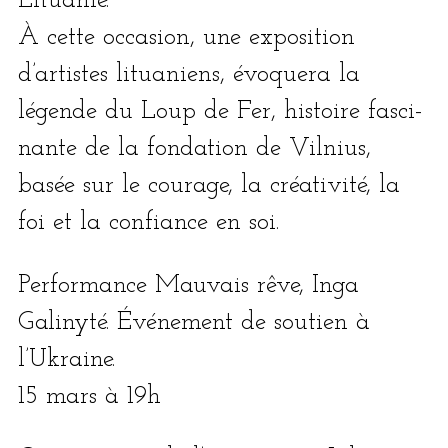
Lituanie.
À cette occa­sion, une expo­si­tion
d’artistes litua­niens, évo­que­ra la
légende du Loup de Fer, his­toire fas­ci­
nante de la fon­da­tion de Vilnius,
basée sur le cou­rage, la créa­ti­vi­té, la
foi et la confiance en soi.
Performance Mauvais rêve, Inga
Galinyté. Événement de sou­tien à
l’Ukraine.
15 mars à 19h