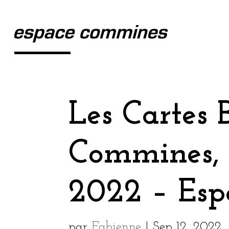
Les Cartes 
Commines, L
2022 – Es
par
Fabienne
|
Sep 12, 2022