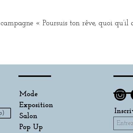
a cam­pagne « Poursuis ton rêve, quoi qu’il
Mode
Exposition
Inscr
p)
Salon
Pop Up