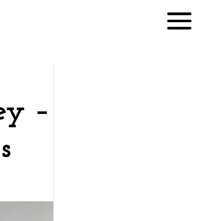
ey –
English
s