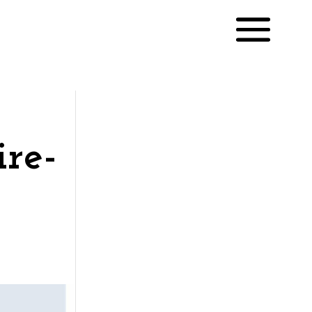
ire-
English