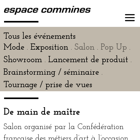
Tous les événements
Mode
Exposition
Salon
Pop Up
.
.
.
.
Showroom
Lancement de pro­duit
.
.
Brainstorming / sémi­naire
.
Tournage / prise de vues
De main de maître
Salon orga­ni­sé par la Confédération
fran­çaise des métiers d’art à l’occasion