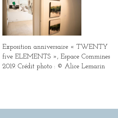
Exposition anni­ver­saire « TWENTY
five ELEMENTS », Espace Commines
2019. Crédit pho­to : © Alice Lemarin
English