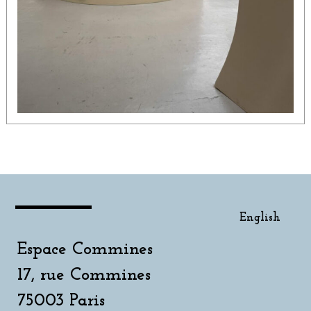
English
Espace Commines
17, rue Commines
75003 Paris