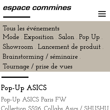
Tous les événements
Mode
Exposition
Salon
Pop Up
.
.
.
.
Showroom
Lancement de pro­duit
.
.
Brainstorming / sémi­naire
.
Tournage / prise de vues
Pop-Up ASICS
Pop-Up ASICS Paris FW
Collection SS26. Collabs Asics / SHUSHU