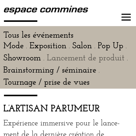
Tous les événements
Mode
Exposition
Salon
Pop Up
.
.
.
.
Showroom
Lancement de pro­duit
.
.
Brainstorming / sémi­naire
.
Tournage / prise de vues
L’ARTISAN PARUMEUR
Expérience immer­sive pour le lan­ce­
ment de la der­nière créa­tion de