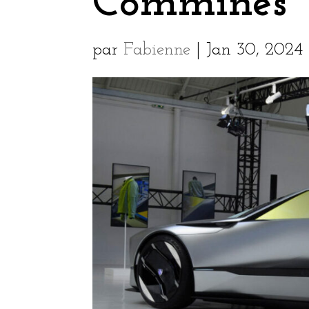
Commines
par
Fabienne
|
Jan 30, 2024