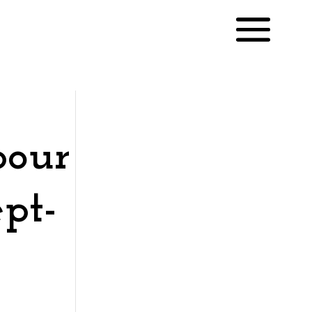
pour
English
ept-