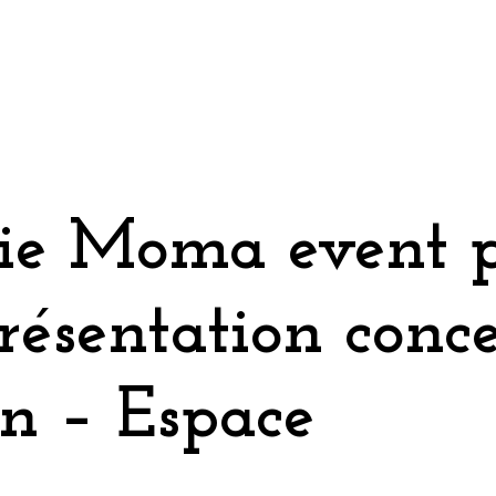
ie Moma event 
résentation conc
on – Espace