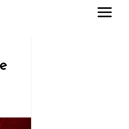
e
English