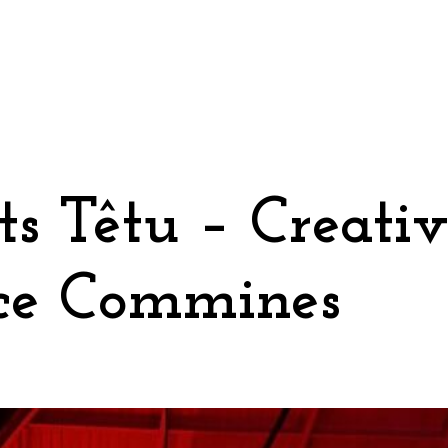
s Têtu – Creativ
ce Commines