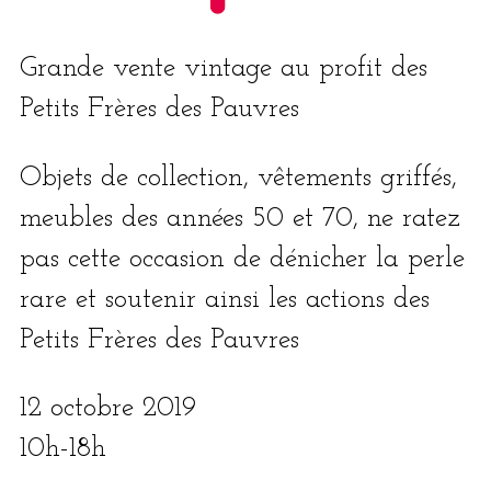
Grande vente vin­tage au pro­fit des
Petits Frères des Pauvres
Objets de col­lec­tion, vête­ments grif­fés,
meubles des années 50 et 70, ne ratez
pas cette occa­sion de déni­cher la perle
rare et sou­te­nir ain­si les actions des
Petits Frères des Pauvres
12 octobre 2019
10h-18h