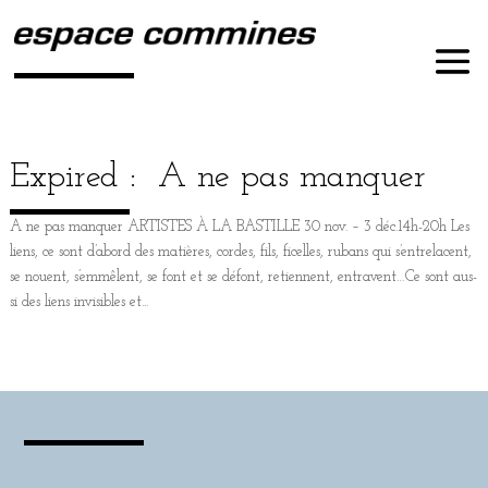
Expired :
A ne pas manquer
A ne pas manquer ARTISTES À LA BASTILLE 30 nov. – 3 déc.14h-20h Les
liens, ce sont d’abord des matières, cordes, fils, ficelles, rubans qui s’entrelacent,
se nouent, s’emmêlent, se font et se défont, retiennent, entravent…Ce sont aus­
si des liens invi­sibles et...